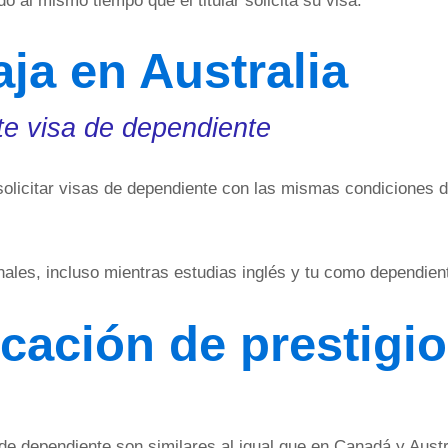
 al mismo tiempo que el titular solicita su visa.
aja en Australia
ite visa de dependiente
 solicitar visas de dependiente con las mismas condiciones
enales, incluso mientras estudias inglés y tu como dependie
ucación de prestigi
de dependiente son similares al igual que en Canadá y Austr