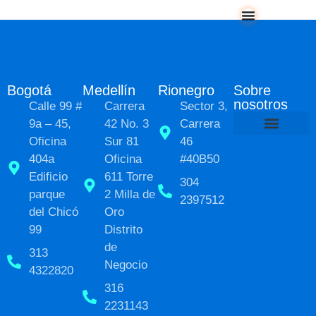
Bogotá
Medellín
Rionegro
Sobre
nosotros
Calle 99 #
Carrera
Sector 3,
9a – 45,
42 No. 3
Carrera
Oficina
Sur 81
46
Políticas de Pr
Sobre nosot
Transformación social
404a
Oficina
#40B50
Edificio
611 Torre
304
parque
2 Milla de
2397512
del Chicó
Oro
99
Distrito
de
313
Negocio
4322820
316
2231143