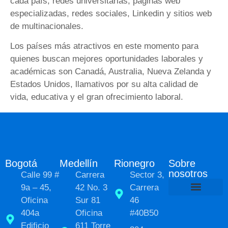
cada país, redes universitarias, páginas web
especializadas, redes sociales, Linkedin y sitios web
de multinacionales.
Los países más atractivos en este momento para
quienes buscan mejores oportunidades laborales y
académicas son Canadá, Australia, Nueva Zelanda y
Estados Unidos, llamativos por su alta calidad de
vida, educativa y el gran ofrecimiento laboral.
Bogotá
Medellín
Rionegro
Sobre
nosotros
Calle 99 #
Carrera
Sector 3,
9a – 45,
42 No. 3
Carrera
Oficina
Sur 81
46
Políticas de Pr
Sobre nosot
Transformación social
404a
Oficina
#40B50
Edificio
611 Torre