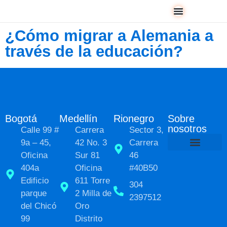
¿Cómo migrar a Alemania a
través de la educación?
Bogotá
Medellín
Rionegro
Sobre
nosotros
Calle 99 #
Carrera
Sector 3,
9a – 45,
42 No. 3
Carrera
Oficina
Sur 81
46
Políticas de Pr
Sobre nosot
Transformación social
404a
Oficina
#40B50
Edificio
611 Torre
304
parque
2 Milla de
2397512
del Chicó
Oro
99
Distrito