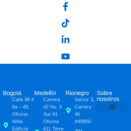
Bogotá
Medellín
Rionegro
Sobre
nosotros
Calle 99 #
Carrera
Sector 3,
9a – 45,
42 No. 3
Carrera
Oficina
Sur 81
46
Políticas de Pr
Sobre nosot
Transformación social
404a
Oficina
#40B50
Edificio
611 Torre